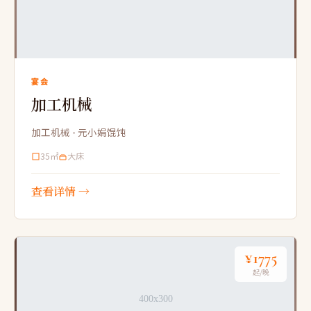
宴会
加工机械
加工机械 - 元小娟馄饨
35㎡
大床
查看详情 →
¥1775
起/晚