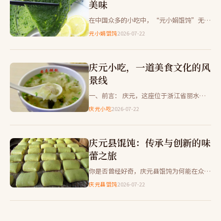
美味
在中国众多的小吃中，“元小娟馄饨”无疑
是一颗璀璨的明星。它不仅以其独特的口味
元小娟馄饨
2026-07-22
征服了无数食客的心，更因其深厚的文化底
蕴而备受推崇。 这碗馄饨…
庆元小吃，一道美食文化的风
景线
一、前言： 庆元，这座位于浙江省丽水市
的古老城市，不仅有着丰富的历史文化遗
庆元小吃
2026-07-22
产，更蕴藏着众多令人垂涎的小吃。今天就
让我们一起走进庆元小吃的世…
庆元县馄饨：传承与创新的味
蕾之旅
你是否曾经好奇，庆元县馄饨为何能在众多
地方小吃中独树一帜？今天就让我们一起走
庆元县馄饨
2026-07-22
进这小小的食物背后的故事。 1. 庆元馄饨
的历史渊源 庆元馄饨…