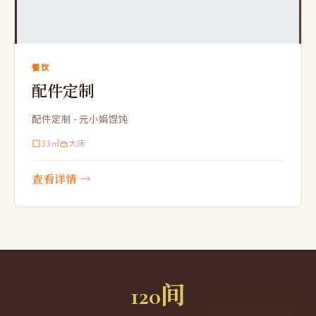
餐饮
配件定制
配件定制 - 元小娟馄饨
33㎡
大床
查看详情 →
120间