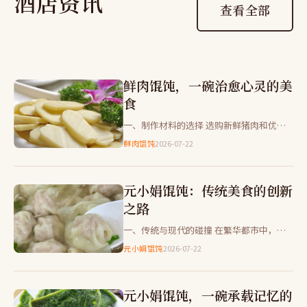
酒店资讯
查看全部
鲜肉馄饨，一碗治愈心灵的美
食
一、制作材料的选择 选购新鲜猪肉和优质
面粉是成功的关键。我们选用的是后腿肉，
鲜肉馄饨
2026-07-22
肥瘦相间，口感更加丰富。 二、馅料的调
制 将猪绞肉与葱姜末一同…
元小娟馄饨：传统美食的创新
之路
一、传统与现代的碰撞 在繁华都市中，一
家名为“元小娟”的馄饨店以其独特的风味
元小娟馄饨
2026-07-22
吸引了无数食客。这家小店不仅继承了传统
手艺，还加入了现代元素，…
元小娟馄饨，一碗承载记忆的