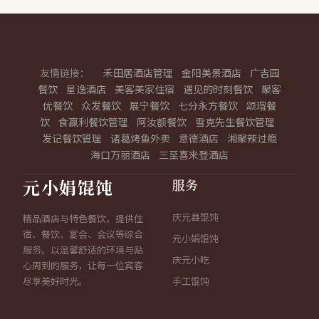
友情链接：
禾田居酒店管理
金阳美景酒店
广吉园
餐饮
星逸酒店
美客美家住宿
遇见的时刻餐饮
聚客
优餐饮
众发餐饮
展宁餐饮
七分永方餐饮
颂瑁餐
饮
食赢利餐饮管理
阿汝额餐饮
雪克先生餐饮管理
发记餐饮管理
诸葛烤鱼外卖
意德酒店
湘聚辣过瘾
海口万丽酒店
三至喜来登酒店
服务
元小娟馄饨
庆元县馄饨
精品酒店与特色餐饮，提供住
宿、餐饮、宴会、会议等综合
元小娟馄饨
服务。以温馨舒适的环境与贴
庆元小吃
心周到的服务，让每一位宾客
尽享美好时光。
手工馄饨