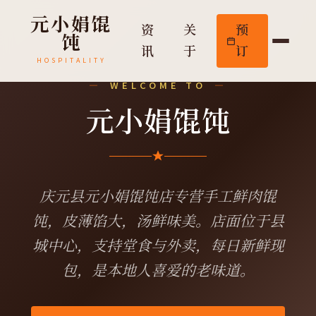
元小娟馄
资
关
预
饨
讯
于
订
HOSPITALITY
WELCOME TO
元小娟馄饨
庆元县元小娟馄饨店专营手工鲜肉馄
饨，皮薄馅大，汤鲜味美。店面位于县
城中心，支持堂食与外卖，每日新鲜现
包，是本地人喜爱的老味道。