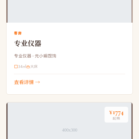
客房
专业仪器
专业仪器 - 元小娟馄饨
34㎡
大床
查看详情 →
¥1774
起/晚