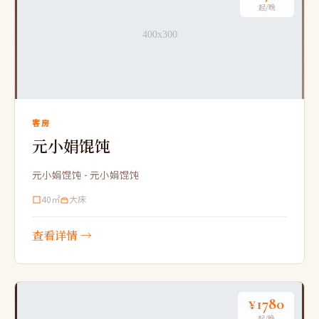
起/晚
客房
元小娟馄饨
元小娟馄饨 - 元小娟馄饨
40㎡
大床
查看详情 →
¥1780
起/晚